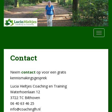
S
k
i
p
t
o
TOGGLE
m
a
i
n
Contact
c
o
n
Neem
contact
op voor een gratis
t
kennismakingsgesprek
e
Lucia Hieltjes Coaching en Training
n
Waterhoenlaan 12
t
3722 TC Bilthoven
06 40 63 46 25
info@coachinglh.nl